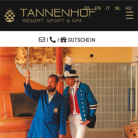
DE
EN
IT
NL
HU
|
|
GUTSCHEIN