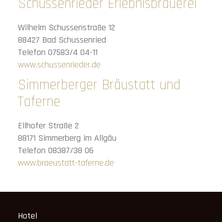
Schussenrieder Erlebnisbrauerei
Wilhelm Schussenstraße 12
88427 Bad Schussenried
Telefon 07583/4 04-11
www.schussenrieder.de
Simmerberger Bräustatt und
Taferne
Ellhofer Straße 2
88171 Simmerberg im Allgäu
Telefon 08387/38 06
www.braeustatt-taferne.de
Hotel