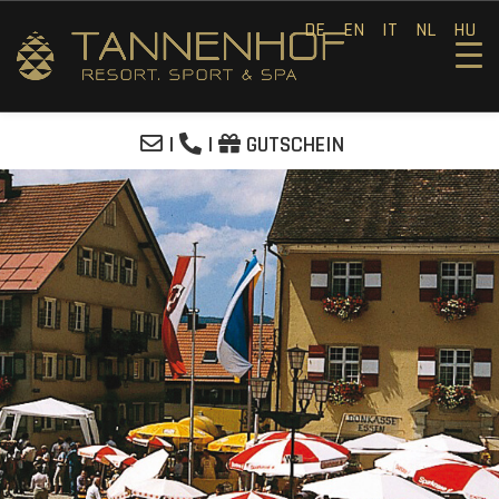
DE
EN
IT
NL
HU
|
|
GUTSCHEIN