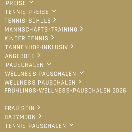
PREISE
TENNIS PREISE
TENNIS-SCHULE
Gespielt wird auf den Plätzen
MANNSCHAFTS-TRAINING
KINDER TENNIS
Golfclub Bodensee-Weißensberg
oder
TANNENHOF-INKLUSIV
Golfclub Oberstaufen-Steibis
oder
ANGEBOTE
Golfpark Bregenzerwald
PAUSCHALEN
WELLNESS PAUSCHALEN
WELLNESS PAUSCHALEN
FRÜHLINGS-WELLNESS-PAUSCHALEN 2026
Hotel
FRAU SEIN
Tannenhof Sport & SPA GmbH & Co. KG
BABYMOON
Lindenberger Strasse 33
TENNIS PAUSCHALEN
D-88171 Weiler im Allgäu