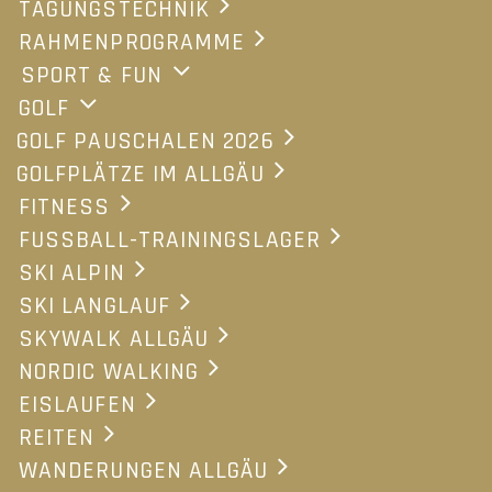
TAGUNGSTECHNIK
Montag bis Donnerstag)
RAHMENPROGRAMME
Tannenhof-Inklusivleistungen
SPORT & FUN
GOLF
Zimmer-Auswahl
Preis / Person
GOLF PAUSCHALEN 2026
GOLFPLÄTZE IM ALLGÄU
DZ Residenz Komfort
ab 1.100,-
FITNESS
DZ Komfort
ab 1.150,-
FUSSBALL-TRAININGSLAGER
DZ Alpin
ab 1.250,-
SKI ALPIN
DZ Alpin Superior
ab 1.275,-
SKI LANGLAUF
DZ Superior
ab 1.275,-
SKYWALK ALLGÄU
DZ Deluxe
ab 1.350,-
NORDIC WALKING
DZ Suite
ab 1.430,-
EISLAUFEN
REITEN
DZ Garten-Suite
ab 1.600,-
WANDERUNGEN ALLGÄU
DZ als EZ Haupthaus
ab 1.330,-