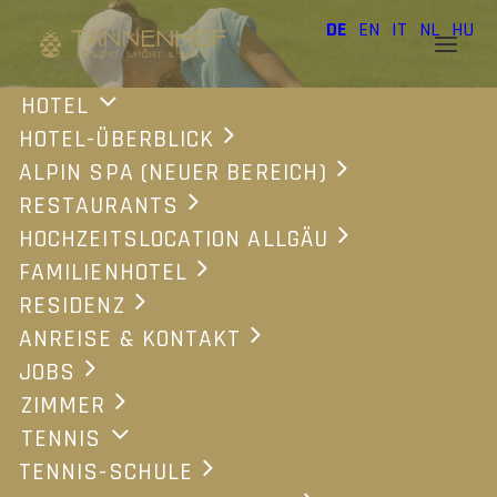
DE
EN
IT
NL
HU
HOTEL
HOTEL-ÜBERBLICK
ALPIN SPA (NEUER BEREICH)
GOLF PAUSCHALEN
RESTAURANTS
HOCHZEITSLOCATION ALLGÄU
2026
FAMILIENHOTEL
RESIDENZ
ANREISE & KONTAKT
JOBS
ZIMMER
TENNIS
Get The Hole
TENNIS-SCHULE