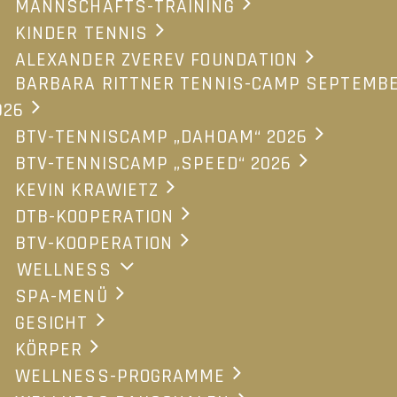
MANNSCHAFTS-TRAINING
2 Nächte Golf intensiv
KINDER TENNIS
ALEXANDER ZVEREV FOUNDATION
2 Übernachtungen inklusiv Verwöhn-Pension im
BARBARA RITTNER TENNIS-CAMP SEPTEMB
Zeitraum von Sonntag bis Freitag
026
2 Green-Fee im GC Bodensee-Weißensberg oder im
BTV-TENNISCAMP „DAHOAM“ 2026
GC Steibis oder im GC Sulzberg-Riefensberg (von
BTV-TENNISCAMP „SPEED“ 2026
Montag bis Donnerstag)
KEVIN KRAWIETZ
Tannenhof-Inklusivleistungen
DTB-KOOPERATION
BTV-KOOPERATION
WELLNESS
Zimmer-Auswahl
Preis / Person
SPA-MENÜ
DZ Residenz Komfort
ab 510,-
GESICHT
DZ Komfort
ab 530,-
KÖRPER
DZ Alpin
ab 570,-
WELLNESS-PROGRAMME