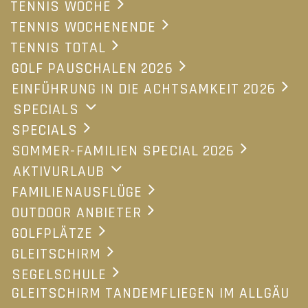
TENNIS WOCHE
TENNIS WOCHENENDE
Tel: +49-8387-1235
TENNIS TOTAL
Fax: + 49-8387-1626
GOLF PAUSCHALEN 2026
hotel@tannenhof.com
EINFÜHRUNG IN DIE ACHTSAMKEIT 2026
SPECIALS
Informationen
SPECIALS
SOMMER-FAMILIEN SPECIAL 2026
Buchen
AKTIVURLAUB
Gutschein
FAMILIENAUSFLÜGE
Anreise, Routenplaner
OUTDOOR ANBIETER
Impressum
GOLFPLÄTZE
Tannenhof-Chronik
GLEITSCHIRM
Datenschutz
SEGELSCHULE
Jobs
GLEITSCHIRM TANDEMFLIEGEN IM ALLGÄU