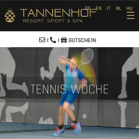
DE
EN
IT
NL
HU
|
|
GUTSCHEIN
TENNIS WOCHE